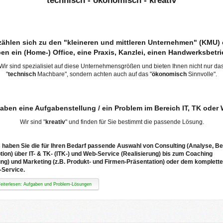
technisch - ökonomisch - kreativ
zählen sich zu den "kleineren und mittleren Unternehmen" (KMU)
en ein (Home-) Office, eine Praxis, Kanzlei, einen Handwerksbetr
Wir sind spezialisiet auf diese Unternehmensgrößen und bieten Ihnen nicht nur da
"
technisch
Machbare", sondern achten auch auf das "
ökonomisch
Sinnvolle".
haben eine Aufgabenstellung / ein Problem im Bereich IT, TK oder
Wir sind "
kreativ
" und finden für Sie bestimmt die passende Lösung.
 haben Sie die für Ihren Bedarf passende Auswahl von Consulting (Analyse, Be
ion) über IT- & TK- (ITK-) und Web-Service (Realisierung) bis zum Coaching
ng) und Marketing (z.B. Produkt- und Firmen-Präsentation) oder dem komplett
-Service.
iterlesen: Aufgaben und Problem-Lösungen