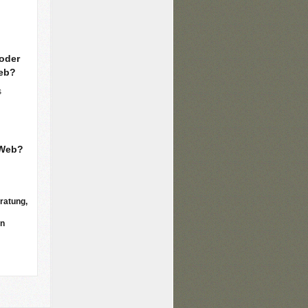
 oder
ieb?
s
 Web?
ratung,
en