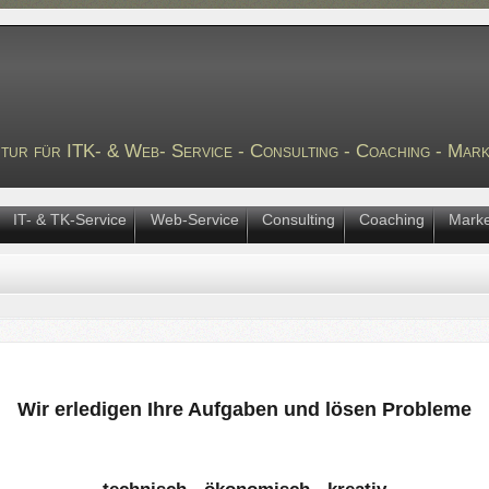
tur für ITK- & Web- Service - Consulting - Coaching - Mark
IT- & TK-Service
Web-Service
Consulting
Coaching
Marke
Wir erledigen Ihre Aufgaben und lösen Probleme