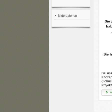
Bildergalerien
Sie 
hab
Sie 
Bei uns
Konzept
(Schulu
Projekt
We